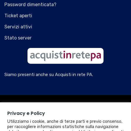
Password dimenticata?
Ticket aperti
Servizi attivi
Stato server
Siamo presenti anche su Acquisti in rete PA.
© 2026 RB WEB AGENCY - THINK FREE
Privacy e Policy
P.IVA
IT02827250354
PEC
ioprofessional@legalmail.it
SDI
M5UXCR1
Utilizziamo i cookie, anche di terze parti e previo consenso,
Tutti i diritti sono riservati.
per raccogliere informazioni statistiche sulla navigazione