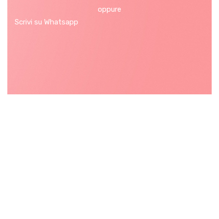
oppure
Scrivi su Whatsapp
Centralino
+39 0521 1856271 - Parma
+39 02 871 78 533 - Milano