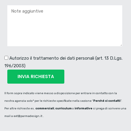
Autorizzo il trattamento dei dati personali (art. 13 D.Lgs.
196/2003)
Il form sopra indicato viene messo a disposizione per entrare in contatto con la
nostra agenzia solo* per le richieste specificate nella sezione “
Perché ci contatti
“.
Per altre richieste es.
commerciali
,
curriculum
o
informative
si prega di scrivere una
mail a
ext@parmadesign.it
.