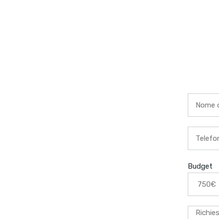
 avere
di come
ssere il
web?
Budget
RATUITO
fatto su misura.