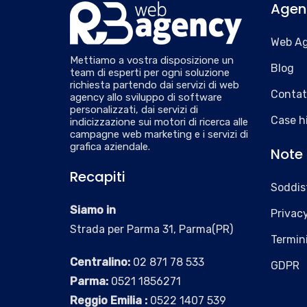
Agen
Web A
Mettiamo a vostra disposizione un
Blog
team di esperti per ogni soluzione
richiesta partendo dai servizi di web
Contat
agency allo sviluppo di software
personalizzati, dai servizi di
Case h
indicizzazione sui motori di ricerca alle
campagne web marketing e i servizi di
grafica aziendale.
Note 
Recapiti
Soddisf
Siamo in
Privacy
Strada per Parma 31, Parma(PR)
Termini
Centralino:
02 871 78 533
GDPR
Parma:
0521 1856271
Reggio Emilia :
0522 1407 539