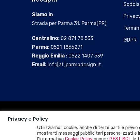
Soddisf
Siamo in
Privacy
Strada per Parma 31, Parma(PR)
Termini
Centralino:
02 871 78 533
GDPR
Parma:
0521 1856271
Reggio Emilia :
0522 1407 539
Email:
info[at]parmadesign.it
© 2026 RB WEB AGENCY - THINK FREE
Privacy e Policy
P.IVA
IT02827250354
PEC
ioprofessional@legalma
Tutti i diritti sono riservati.
Utilizziamo i cookie, anche di terze parti e previo
mostrarti messaggi pubblicitari personalizzati e in
*RB Web Agency è un marchio IO PROFESSIONAL SRL
l’Informativa
Cookie Policy
oppure
GESTISCI
le 