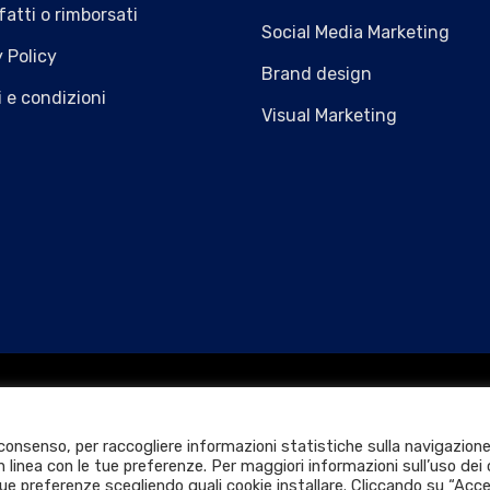
atti o rimborsati
Social Media Marketing
 Policy
Brand design
 e condizioni
Visual Marketing
il.it
SDI
M5UXCR1
 consenso, per raccogliere informazioni statistiche sulla navigazione
 linea con le tue preferenze. Per maggiori informazioni sull’uso dei 
tue preferenze scegliendo quali cookie installare. Cliccando su “Ac